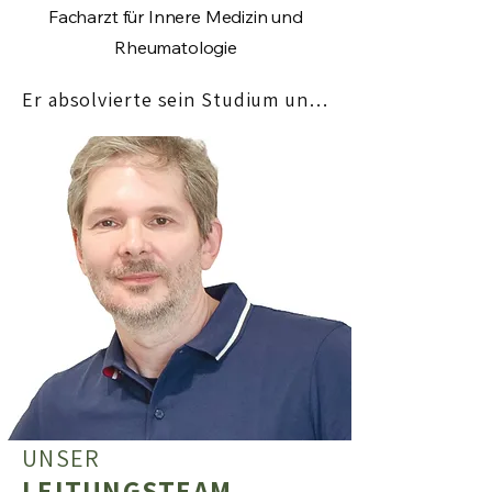
Facharzt für Innere Medizin und
Rheumatologie
Er absolvierte sein Studium und 
seine Ausbildung an der 
Medizinischen Universität Wien 
am AKH, wo er neben seiner 
klinischen Tätigkeit als Oberarzt 
die Forschungsgruppe für 
Arthrose geleitet hat. Als 
Wissenschafter hat er längere 
Zeit in den USA gelebt und an 
der Universität Harvard (Boston) 
geforscht. An der MUW war er 
Curriculumskoordinator.
UNSER
LEITUNGSTEAM