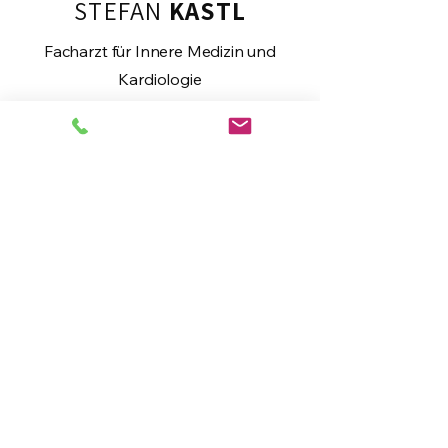
STEFAN
KASTL
Facharzt für Innere Medizin und
Kardiologie
Er absolvierte ebenso seine 
Ausbildung an der Medizinischen 
Universität Wien (MUW) am AKH, 
wo er neben seiner klinischen 
Tätigkeit als Oberarzt das Labor 
für Herzultraschall geleitet hat. 
Wie Doz. Bobacz war er an der 
MUW als 
Cucciculumskoordinator tätig. 
Ein wissenschaftlicher 
Auslandsaufenthalt führte ihn an 
das Mout Sinai Hospital in New 