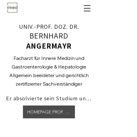
UNIV.-PROF. DOZ. DR.
BERNHARD
ANGERMAYR
Facharzt für Innere Medizin und
Gastroenterologie & Hepatologie
Allgemein beeideter und gerichtlich
zertifizierter Sachverständiger
Er absolvierte sein Studium und 
seine Ausbildung an der 
HOMEPAGE PROF. ANGERMAYR
Medizinischen Universität Wien 
am AKH, wo er neben seiner 
klinischen Tätigkeit eine 